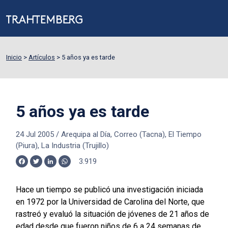
Inicio
>
Artículos
>
5 años ya es tarde
5 años ya es tarde
24 Jul 2005
/
Arequipa al Día, Correo (Tacna), El Tiempo
(Piura), La Industria (Trujillo)
3.919
Facebook
Twitter
LinkedIn
WhatsApp
Hace un tiempo se publicó una investigación iniciada
en 1972 por la Universidad de Carolina del Norte, que
rastreó y evaluó la situación de jóvenes de 21 años de
edad desde que fueron niños de 6 a 24 semanas de