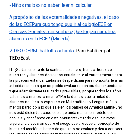
«Niños malos»:no saben leer ni calcular
A propósito de las externalidades negativas, el caso
de las ECE
Para que tengo que ir al colegio
ECE en
Ciencias Sociales sin sentido
¿Qué logran nuestros
alumnos en la ECE? (Minedu)
VIDEO
GERM that kills schools:
Pasi Sahlberg at
TEDxEast
LT: ¿Se dan cuenta de la cantidad de dinero, tiempo, horas de
maestros y alumnos dedicados anualmente al entrenamiento para
las pruebas estandarizadas se desperdician para no aportarle a las
autoridades nada que no podría evaluarse con pruebas muestrales,
y que además tiene resultados previsibles, porque todos los años
sale más o menos lo mismo? Por lo demás, que la mitad de
alumnos no rinda lo esperado en Matemáticas y Lengua -más o
menos parecido a lo que sale en los países de América Latina- ¿no
nos está diciendo acaso que algo anda mal en el modelo de
escuela y enseñanza en este continente? Y todo eso, sin rozar
siquiera la discusión sobre el sesgo que produce al concepto de
buena educación el hecho de que solo se evalúen y den a conocer