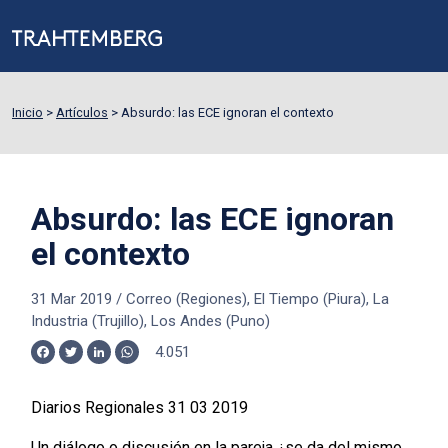
Inicio
>
Artículos
>
Absurdo: las ECE ignoran el contexto
Absurdo: las ECE ignoran
el contexto
31 Mar 2019
/
Correo (Regiones), El Tiempo (Piura), La
Industria (Trujillo), Los Andes (Puno)
4.051
Facebook
Twitter
LinkedIn
WhatsApp
Diarios Regionales 31 03 2019
Un diálogo o discusión en la pareja ¿se da del mismo