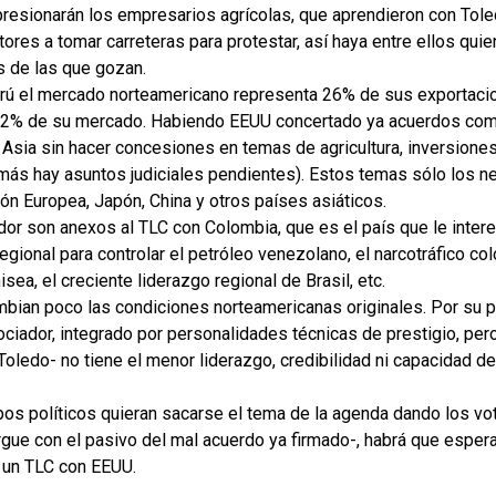
 presionarán los empresarios agrícolas, que aprendieron con Tol
ltores a tomar carreteras para protestar, así haya entre ellos qu
s de las que gozan.
rú el mercado norteamericano representa 26% de sus exportaci
0.2% de su mercado. Habiendo EEUU concertado ya acuerdos come
 Asia sin hacer concesiones en temas de agricultura, inversione
emás hay asuntos judiciales pendientes). Estos temas sólo los n
ón Europea, Japón, China y otros países asiáticos.
or son anexos al TLC con Colombia, que es el país que le intere
egional para controlar el petróleo venezolano, el narcotráfico c
isea, el creciente liderazgo regional de Brasil, etc.
mbian poco las condiciones norteamericanas originales. Por su p
ociador, integrado por personalidades técnicas de prestigio, pe
Toledo- no tiene el menor liderazgo, credibilidad ni capacidad d
pos políticos quieran sacarse el tema de la agenda dando los vo
ue con el pasivo del mal acuerdo ya firmado-, habrá que espera
 un TLC con EEUU.