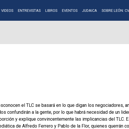
VIDEOS
ENTREVISTAS
LIBROS
EVENTOS
JUDAICA
SOBRE LEÓN: CV
sconocen el TLC se basará en lo que digan los negociadores, ana
s confundirán a la gente, por lo que habrá necesidad de un lide
orción y explique convincentemente las implicancias del TLC. Es
ediática de Alfredo Ferrero y Pablo de la Flor, quienes querrán