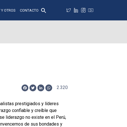
 Y OTROS
CONTACTO
2.320
Facebook
Twitter
LinkedIn
WhatsApp
listas prestigiados y líderes
razgo confiable y creíble que
e liderazgo no existe en el Perú,
 convencernos de sus bondades y