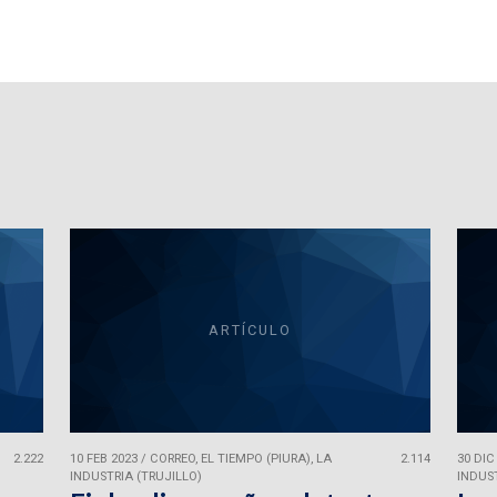
ARTÍCULO
2.222
10 FEB 2023
/
CORREO, EL TIEMPO (PIURA), LA
2.114
30 DIC
INDUSTRIA (TRUJILLO)
INDUST