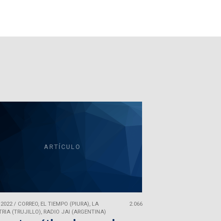
ARTÍCULO
 2022
/
CORREO, EL TIEMPO (PIURA), LA
2.066
RIA (TRUJILLO), RADIO JAI (ARGENTINA)