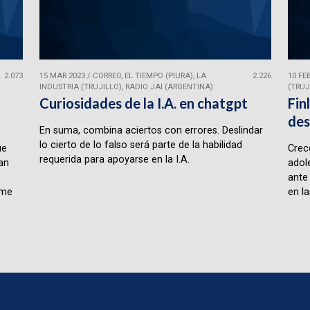
2.073
15 MAR 2023
/
CORREO, EL TIEMPO (PIURA), LA
2.226
10 FE
INDUSTRIA (TRUJILLO), RADIO JAI (ARGENTINA)
(TRUJ
Curiosidades de la I.A. en chatgpt
Fin
des
En suma, combina aciertos con errores. Deslindar
lo cierto de lo falso será parte de la habilidad
ue
Crece
requerida para apoyarse en la I.A.
lan
adol
ante
rme
en la