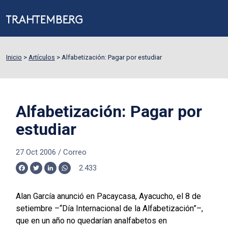
Inicio
>
Artículos
>
Alfabetización: Pagar por estudiar
Alfabetización: Pagar por
estudiar
27 Oct 2006
/
Correo
2.433
Facebook
Twitter
LinkedIn
WhatsApp
Alan García anunció en Pacaycasa, Ayacucho, el 8 de
setiembre –“Día Internacional de la Alfabetización”–,
que en un año no quedarían analfabetos en