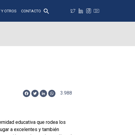
 Y OTROS
CONTACTO
3.988
Facebook
Twitter
LinkedIn
WhatsApp
rnidad educativa que rodea los
lugar a excelentes y también