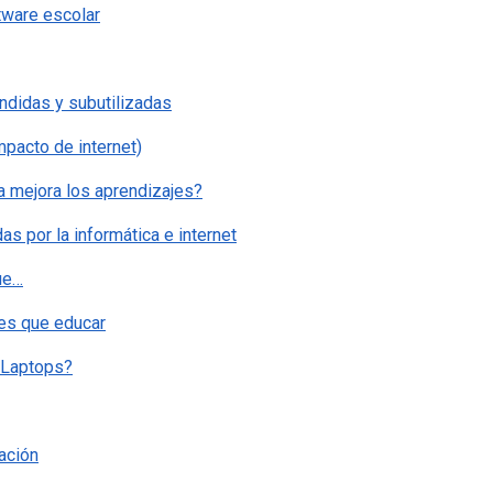
tware escolar
ndidas y subutilizadas
impacto de internet)
a mejora los aprendizajes?
s por la informática e internet
ue…
tes que educar
 Laptops?
ación