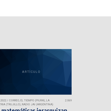
ARTÍCULO
 2022
/
CORREO, EL TIEMPO (PIURA), LA
2.069
RIA (TRUJILLO), RADIO JAI (ARGENTINA)
 matemáticas jerarquizan.