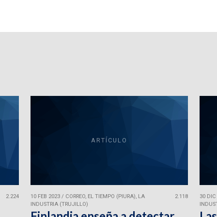
ARTÍCULO
2.224
10 FEB 2023
/
CORREO, EL TIEMPO (PIURA), LA
2.118
30 DIC
INDUSTRIA (TRUJILLO)
INDUST
Finlandia enseña a detectar
Las