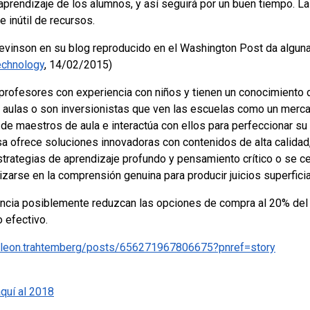
prendizaje de los alumnos, y así seguirá por un buen tiempo. L
e inútil de recursos.
 Levinson en su blog reproducido en el Washington Post da algun
echnology
, 14/02/2015)
profesores con experiencia con niños y tienen un conocimiento
s aulas o son inversionistas que ven las escuelas como un merc
de maestros de aula e interactúa con ellos para perfeccionar su p
 ofrece soluciones innovadoras con contenidos de alta calidad,
trategias de aprendizaje profundo y pensamiento crítico o se ce
lizarse en la comprensión genuina para producir juicios superfic
cia posiblemente reduzcan las opciones de compra al 20% del t
 efectivo.
/leon.trahtemberg/posts/656271967806675?pnref=story
aquí al 2018