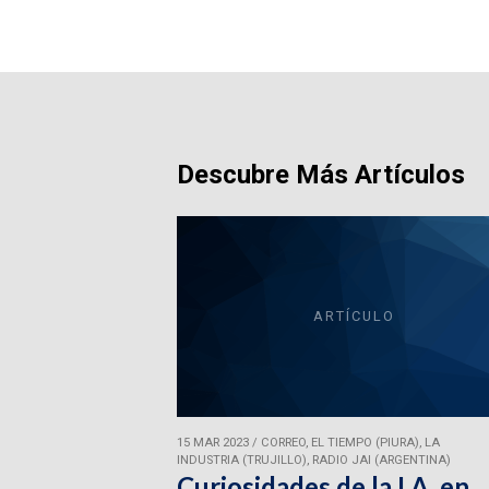
Descubre Más Artículos
ARTÍCULO
15 MAR 2023
/
CORREO, EL TIEMPO (PIURA), LA
INDUSTRIA (TRUJILLO), RADIO JAI (ARGENTINA)
Curiosidades de la I.A. en