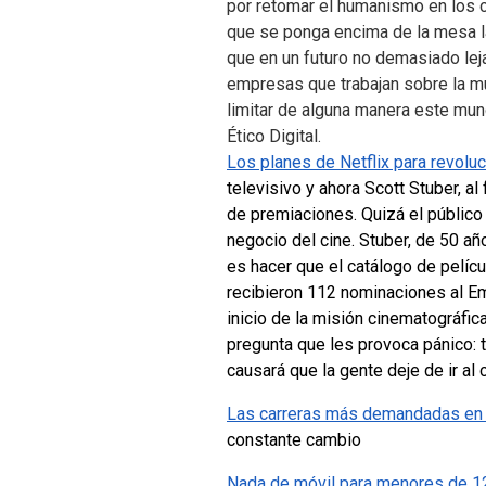
por retomar el humanismo en los co
que se ponga encima de la mesa la 
que en un futuro no demasiado leja
empresas que trabajan sobre la mu
limitar de alguna manera este mun
Ético Digital.
Los planes de Netflix para revolu
televisivo y ahora Scott Stuber, a
de premiaciones.
Quizá el público
negocio del cine. Stuber, de 50 añ
es hacer que el catálogo de pelícu
recibieron 112 nominaciones al Em
inicio de la misión cinematográfic
pregunta que les provoca pánico: t
causará que la gente deje de ir al 
Las carreras más demandadas en
constante cambio
Nada de móvil para menores de 12 