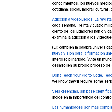
conocimientos, los nuevos medios
cotidiana, social, laboral, cultura
Adicción a videojuegos.
La revist
cada semana. Treinta y cuatro mi
ciento de los jugadores han olvid
examina la adicción a los videojue
(LT: cambien la palabra universid
nueva visión para la formación univ
interdisciplinaridad.
“Ante un mund
desarrollen su propio proceso de
Don’t Teach Your Kid to Code. Te
we know they’ll require some serio
Seis creencias, sin base científica
incide en la importancia del contro
Las humanidades son más comple