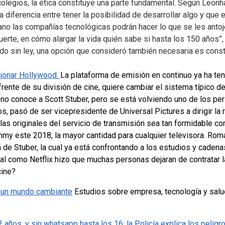
legios, la ética constituye una parte fundamental. Según Leonha
diferencia entre tener la posibilidad de desarrollar algo y que e
no las compañías tecnológicas podrán hacer lo que se les antoje.
erte, en cómo alargar la vida quién sabe si hasta los 150 años”,
do sin ley, una opción que consideró también necesaria es const
cionar Hollywood.
La plataforma de emisión en continuo ya ha te
l frente de su división de cine, quiere cambiar el sistema típico 
 no conoce a Scott Stuber, pero se está volviendo uno de los p
os, pasó de ser vicepresidente de Universal Pictures a dirigir la 
las originales del servicio de transmisión sea tan formidable c
my este 2018, la mayor cantidad para cualquier televisora.
Roma
a de Stuber, la cual ya está confrontando a los estudios y cadena
al como Netflix hizo que muchas personas dejaran de contratar la
cine?
 un mundo cambiante
Estudios sobre empresa, tecnología y salu
años, y sin whatsapp hasta los 16: la Policía explica los peligr