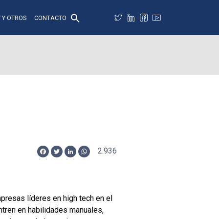
 Y OTROS
CONTACTO
2.936
Facebook
Twitter
LinkedIn
WhatsApp
presas líderes en high tech en el
entren en habilidades manuales,