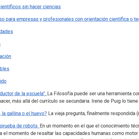
entíficos sin hacer ciencias
uso para empresas y profesionales con orientación científica o 
idades
s
cación
ibles
ido
nductor de la escuela”.
La Filosofía puede ser una herramienta co
cer, más allá del currículo se secundaria. Irene de Puig lo tiene
 la gallina o el huevo?
La vieja pregunta, finalmente respondida 
 prueba de robots.
En un momento en el que el conocimiento téc
ga el momento de resaltar las capacidades humanas como motor