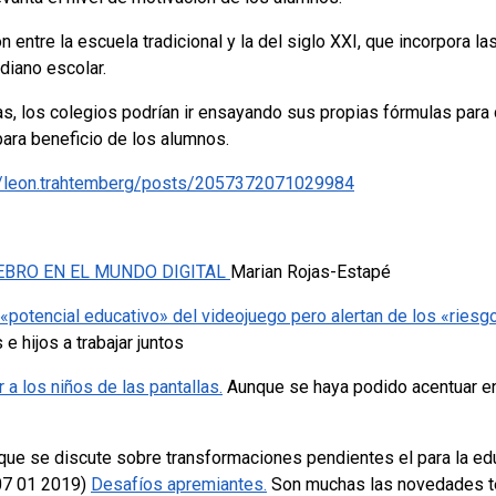
 entre la escuela tradicional y la del siglo XXI, que incorpora l
diano escolar.
as, los colegios podrían ir ensayando sus propias fórmulas para
 para beneficio de los alumnos.
/leon.trahtemberg/posts/2057372071029984
BRO EN EL MUNDO DIGITAL
Marian Rojas-Estapé
 «potencial educativo» del videojuego pero alertan de los «ries
 hijos a trabajar juntos
a los niños de las pantallas.
Aunque se haya podido acentuar e
o que se discute sobre transformaciones pendientes el para la e
07 01 2019)
Desafíos apremiantes.
Son muchas las novedades te