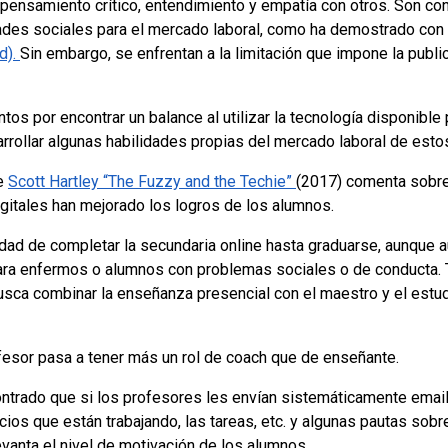
go, pensamiento crítico, entendimiento y empatía con otros. Son co
dades sociales para el mercado laboral, como ha demostrado con
d).
Sin embargo, se enfrentan a la limitación que impone la publ
tos por encontrar un balance al utilizar la tecnología disponible 
rrollar algunas habilidades propias del mercado laboral de esto
de
Scott Hartley “The Fuzzy and the Techie”
(2017) comenta sobr
gitales han mejorado los logros de los alumnos.
lidad de completar la secundaria online hasta graduarse, aunque 
 para enfermos o alumnos con problemas sociales o de conducta. 
sca combinar la enseñanza presencial con el maestro y el estu
fesor pasa a tener más un rol de coach que de enseñante.
ontrado que si los profesores les envían sistemáticamente emai
cios que están trabajando, las tareas, etc. y algunas pautas sobr
vanta el nivel de motivación de los alumnos.