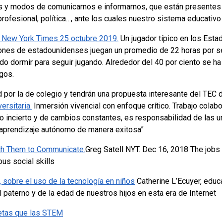
 y modos de comunicarnos e informarnos, que están presentes y
l , profesional, política…, ante los cuales nuestro sistema educativ
a New York Times 25 octubre 2019.
Un jugador típico en los Est
llones de estadounidenses juegan un promedio de 22 horas por s
ado dormir para seguir jugando.
Alrededor del 40 por ciento se h
gos.
ad por la de colegio y tendrán una propuesta interesante del TEC
ersitaria.
Inmersión vivencial con enfoque crítico.
Trabajo colab
o incierto y de cambios constantes, es responsabilidad de las 
 aprendizaje autónomo de manera exitosa”
ach Them to Communicate.
Greg Satell NYT. Dec 16, 2018
The jobs 
us social skills
, sobre el uso de la tecnología en niños
Catherine L’Ecuyer, educa
l paterno y de la edad de nuestros hijos en esta era de Internet
tas que las STEM