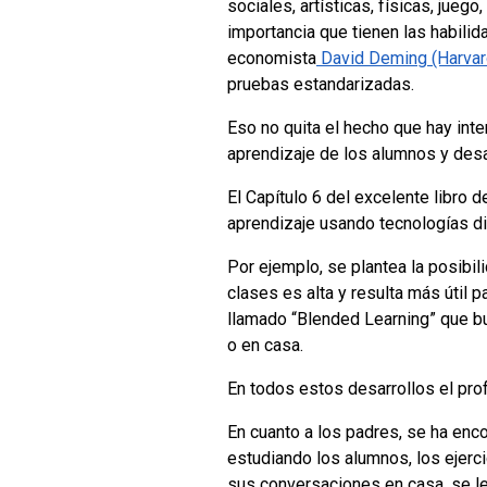
sociales, artísticas, físicas, jue
importancia que tienen las habili
economista
David Deming (Harvar
pruebas estandarizadas.
Eso no quita el hecho que hay inten
aprendizaje de los alumnos y desa
El Capítulo 6 del excelente libro 
aprendizaje usando tecnologías di
Por ejemplo, se plantea la posibi
clases es alta y resulta más útil
llamado “Blended Learning” que bu
o en casa.
En todos estos desarrollos el pro
En cuanto a los padres, se ha enc
estudiando los alumnos, los ejerci
sus conversaciones en casa, se le