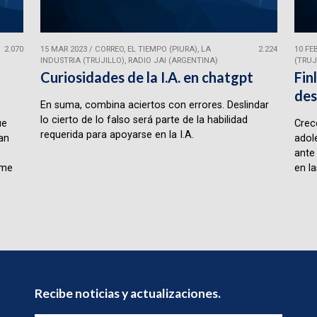
2.070
15 MAR 2023
/
CORREO, EL TIEMPO (PIURA), LA
2.224
10 FE
INDUSTRIA (TRUJILLO), RADIO JAI (ARGENTINA)
(TRUJ
Curiosidades de la I.A. en chatgpt
Fin
des
En suma, combina aciertos con errores. Deslindar
lo cierto de lo falso será parte de la habilidad
ue
Crece
requerida para apoyarse en la I.A.
lan
adol
ante
rme
en la
Recibe noticias y actualizaciones.