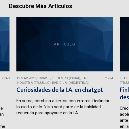
Descubre Más Artículos
ARTÍCULO
2.068
15 MAR 2023
/
CORREO, EL TIEMPO (PIURA), LA
2.224
10 FE
INDUSTRIA (TRUJILLO), RADIO JAI (ARGENTINA)
(TRUJ
Curiosidades de la I.A. en chatgpt
Fin
des
En suma, combina aciertos con errores. Deslindar
lo cierto de lo falso será parte de la habilidad
ue
Crece
requerida para apoyarse en la I.A.
lan
adol
ante
rme
en la