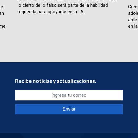
lo cierto de lo falso será parte de la habilidad
ue
Crece
requerida para apoyarse en la I.A.
lan
adol
ante
rme
en la
Recibe noticias y actualizaciones.