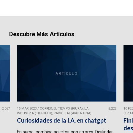
Descubre Más Artículos
ARTÍCULO
2.067
15 MAR 2023
/
CORREO, EL TIEMPO (PIURA), LA
2.222
10 FE
INDUSTRIA (TRUJILLO), RADIO JAI (ARGENTINA)
(TRUJ
Curiosidades de la I.A. en chatgpt
Fin
des
En suma, combina aciertos con errores. Deslindar