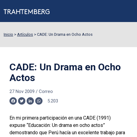
Inicio
>
Artículos
>
CADE: Un Drama en Ocho Actos
CADE: Un Drama en Ocho
Actos
27 Nov 2009
/
Correo
5.203
Facebook
Twitter
LinkedIn
WhatsApp
En mi primera participación en una CADE (1991)
expuse “Educación: Un drama en ocho actos”
demostrando que Perú hacía un excelente trabajo para