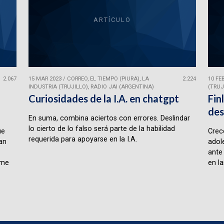
ARTÍCULO
2.067
15 MAR 2023
/
CORREO, EL TIEMPO (PIURA), LA
2.224
10 FE
INDUSTRIA (TRUJILLO), RADIO JAI (ARGENTINA)
(TRUJ
Curiosidades de la I.A. en chatgpt
Fin
des
En suma, combina aciertos con errores. Deslindar
lo cierto de lo falso será parte de la habilidad
ue
Crece
requerida para apoyarse en la I.A.
lan
adol
ante
rme
en la