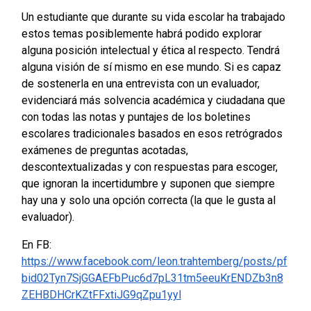
Un estudiante que durante su vida escolar ha trabajado
estos temas posiblemente habrá podido explorar
alguna posición intelectual y ética al respecto. Tendrá
alguna visión de sí mismo en ese mundo. Si es capaz
de sostenerla en una entrevista con un evaluador,
evidenciará más solvencia académica y ciudadana que
con todas las notas y puntajes de los boletines
escolares tradicionales basados en esos retrógrados
exámenes de preguntas acotadas,
descontextualizadas y con respuestas para escoger,
que ignoran la incertidumbre y suponen que siempre
hay una y solo una opción correcta (la que le gusta al
evaluador).
En FB:
https://www.facebook.com/leon.trahtemberg/posts/pf
bid02Tyn7SjGGAEFbPuc6d7pL31tm5eeuKrENDZb3n8
ZEHBDHCrKZtFFxtiJG9qZpu1yyl