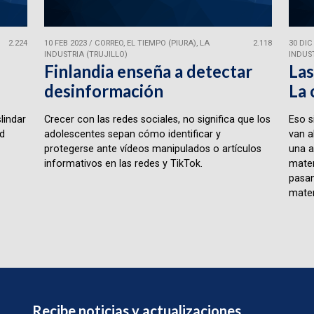
2.224
10 FEB 2023
/
CORREO, EL TIEMPO (PIURA), LA
2.118
30 DIC
INDUSTRIA (TRUJILLO)
INDUST
Finlandia enseña a detectar
Las
desinformación
La 
lindar
Crecer con las redes sociales, no significa que los
Eso s
ad
adolescentes sepan cómo identificar y
van a
protegerse ante vídeos manipulados o artículos
una a
informativos en las redes y TikTok.
matem
pasan
matem
Recibe noticias y actualizaciones.