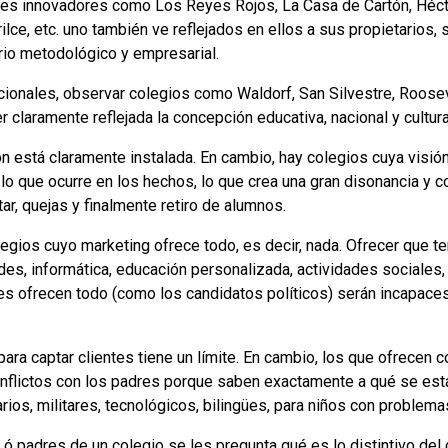
ues innovadores como Los Reyes Rojos, La Casa de Cartón, Héc
rilce, etc. uno también ve reflejados en ellos a sus propietarios, s
erio metodológico y empresarial.
acionales, observar colegios como Waldorf, San Silvestre, Roose
r claramente reflejada la concepción educativa, nacional y cultur
ón está claramente instalada. En cambio, hay colegios cuya visión
 lo que ocurre en los hechos, lo que crea una gran disonancia y 
r, quejas y finalmente retiro de alumnos.
gios cuyo marketing ofrece todo, es decir, nada. Ofrecer que ten
des, informática, educación personalizada, actividades sociales, 
s ofrecen todo (como los candidatos políticos) serán incapace
para captar clientes tiene un límite. En cambio, los que ofrecen c
nflictos con los padres porque saben exactamente a qué se es
rios, militares, tecnológicos, bilingües, para niños con problema
ó padres de un colegio se les pregunta qué es lo distintivo del