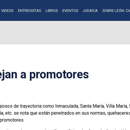
VIDEOS
ENTREVISTAS
LIBROS
EVENTOS
JUDAICA
SOBRE LEÓN: CV
ejan a promotores
iosos de trayectoria como Inmaculada, Santa María, Villa María,
ía, etc. se nota que están penetrados en sus normas, quehaceres 
 promotores.