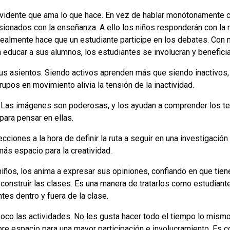
 vidente que ama lo que hace. En vez de hablar monótonamente c
ionados con la enseñanza. A ello los niños responderán con la m
realmente hace que un estudiante participe en los debates. Con
educar a sus alumnos, los estudiantes se involucran y beneficia
us asientos. Siendo activos aprenden más que siendo inactivos,
rupos en movimiento alivia la tensión de la inactividad.
. Las imágenes son poderosas, y los ayudan a comprender los tem
ara pensar en ellas.
cciones a la hora de definir la ruta a seguir en una investigaci
más espacio para la creatividad.
 niños, los anima a expresar sus opiniones, confiando en que tien
construir las clases. Es una manera de tratarlos como estudia
tes dentro y fuera de la clase.
oco las actividades. No les gusta hacer todo el tiempo lo mismo
re espacio para una mayor participación e involucramiento. Es 