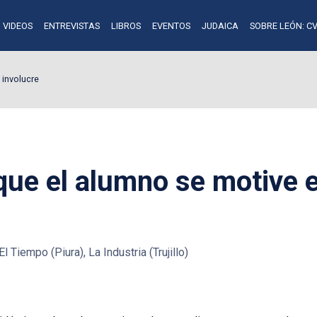
VIDEOS
ENTREVISTAS
LIBROS
EVENTOS
JUDAICA
SOBRE LEÓN: CV
 involucre
que el alumno se motive 
l Tiempo (Piura), La Industria (Trujillo)