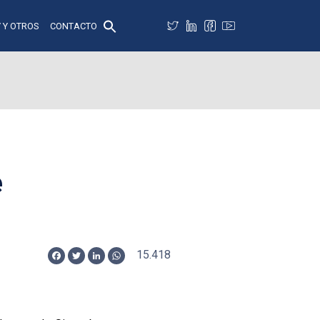
 Y OTROS
CONTACTO
e
15.418
Facebook
Twitter
LinkedIn
WhatsApp