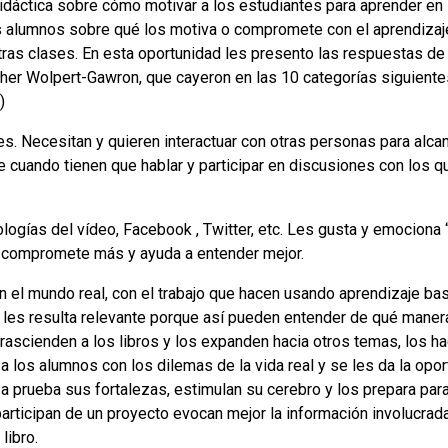
idáctica sobre cómo motivar a los estudiantes para aprender en
os alumnos sobre qué los motiva o compromete con el aprendizaje,
tras clases. En esta oportunidad les presento las respuestas d
her Wolpert-Gawron, que cayeron en las 10 categorías siguiente
)
res. Necesitan y quieren interactuar con otras personas para alc
e cuando tienen que hablar y participar en discusiones con los q
nologías del vídeo, Facebook , Twitter, etc. Les gusta y emociona
os compromete más y ayuda a entender mejor.
 el mundo real, con el trabajo que hacen usando aprendizaje basa
les resulta relevante porque así pueden entender de qué manera
rascienden a los libros y los expanden hacia otros temas, los h
 los alumnos con los dilemas de la vida real y se les da la opo
a prueba sus fortalezas, estimulan su cerebro y los prepara par
articipan de un proyecto evocan mejor la información involucrada
libro.