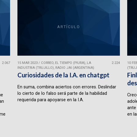
ARTÍCULO
2.067
15 MAR 2023
/
CORREO, EL TIEMPO (PIURA), LA
2.224
10 FE
INDUSTRIA (TRUJILLO), RADIO JAI (ARGENTINA)
(TRUJ
Curiosidades de la I.A. en chatgpt
Fin
des
En suma, combina aciertos con errores. Deslindar
lo cierto de lo falso será parte de la habilidad
ue
Crece
requerida para apoyarse en la I.A.
lan
adol
ante
rme
en la