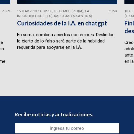
2.069
15 MAR 2023
/
CORREO, EL TIEMPO (PIURA), LA
2.224
10 FE
INDUSTRIA (TRUJILLO), RADIO JAI (ARGENTINA)
(TRUJ
Curiosidades de la I.A. en chatgpt
Fin
des
En suma, combina aciertos con errores. Deslindar
lo cierto de lo falso será parte de la habilidad
ue
Crece
requerida para apoyarse en la I.A.
lan
adol
ante
rme
en la
Recibe noticias y actualizaciones.