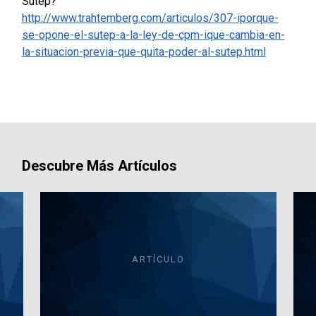
Sutep?
http://www.trahtemberg.com/articulos/307-iporque-
se-opone-el-sutep-a-la-ley-de-cpm-ique-cambia-en-
la-situacion-previa-que-quita-poder-al-sutep.html
Descubre Más Artículos
ARTÍCULO