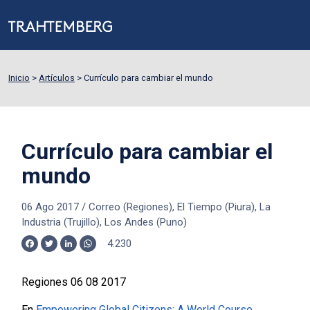
Inicio
>
Artículos
>
Currículo para cambiar el mundo
Currículo para cambiar el
mundo
06 Ago 2017
/
Correo (Regiones), El Tiempo (Piura), La
Industria (Trujillo), Los Andes (Puno)
4.230
Facebook
Twitter
LinkedIn
WhatsApp
Regiones 06 08 2017
En
Empowering Global Citizens: A World Course,