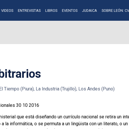
VIDEOS
ENTREVISTAS
LIBROS
EVENTOS
JUDAICA
SOBRE LEÓN: CV
bitrarios
l Tiempo (Piura), La Industria (Trujillo), Los Andes (Puno)
ionales 30 10 2016
terial que está diseñando un currículo nacional se retira un in
a la informática, o se permuta a un lingüista con un literato, o u