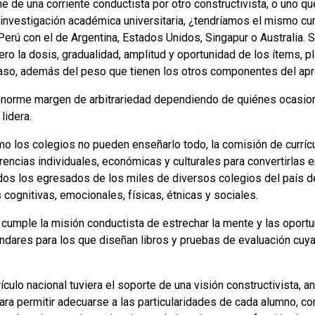
ne de una corriente conductista por otro constructivista, o uno q
a investigación académica universitaria, ¿tendríamos el mismo cu
Perú con el de Argentina, Estados Unidos, Singapur o Australia. 
 pero la dosis, gradualidad, amplitud y oportunidad de los ítems, 
 caso, además del peso que tienen los otros componentes del apr
n enorme margen de arbitrariedad dependiendo de quiénes ocasio
lidera.
 los colegios no pueden enseñarlo todo, la comisión de curríc
rencias individuales, económicas y culturales para convertirlas
dos los egresados de los miles de diversos colegios del país d
 cognitivas, emocionales, físicas, étnicas y sociales.
al cumple la misión conductista de estrechar la mente y las oport
ndares para los que diseñan libros y pruebas de evaluación cuy
.
rículo nacional tuviera el soporte de una visión constructivista, 
ara permitir adecuarse a las particularidades de cada alumno, co