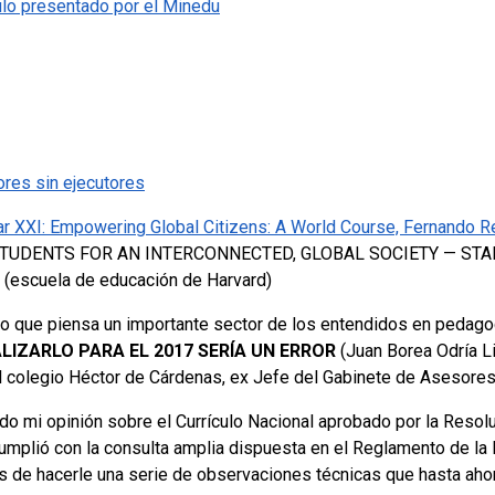
culo presentado por el Minedu
ores sin ejecutores
ar XXI:
Empowering Global Citizens: A World Course, Fernando R
TUDENTS FOR AN INTERCONNECTED, GLOBAL SOCIETY — STA
 (escuela de educación de Harvard)
a lo que piensa un importante sector de los entendidos en pedago
LIZARLO PARA EL 2017 SERÍA UN ERROR
(Juan Borea Odría L
el colegio Héctor de Cárdenas, ex Jefe del Gabinete de Asesores
ado mi opinión sobre el Currículo Nacional aprobado por la Resol
mplió con la consulta amplia dispuesta en el Reglamento de la 
 de hacerle una serie de observaciones técnicas que hasta ahor