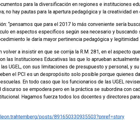
cumentos para la diversificación en regiones e instituciones edu
a; no hay pautas para la apertura pedagógica y la creatividad en e
sión: “pensamos que para el 2017 lo más conveniente sería busca
urrículo en aspectos específicos según sea necesario y buscando 
edimiento le daría mayor pertinencia pedagógica y legitimidad s
n volver a insistir en que se corrija la R.M. 281, en el aspecto q
 Son las Instituciones Educativas las que lo aprueban actualmente
 las UGEL, con sus limitaciones de presupuesto y personal, y su
rueben el PCI es un despropósito solo posible porque quienes d
 escuelas. En todo caso que los funcionarios de las UGEL revisen
 el discurso se empodera pero en la práctica se subordina con c
stitucional. Hagamos fuerza todos los docentes y directores par
/leon.trahtemberg/posts/891650330935503?pnref=story