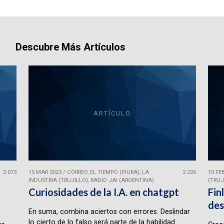
Descubre Más Artículos
ARTÍCULO
2.073
15 MAR 2023
/
CORREO, EL TIEMPO (PIURA), LA
2.226
10 FE
INDUSTRIA (TRUJILLO), RADIO JAI (ARGENTINA)
(TRUJ
Curiosidades de la I.A. en chatgpt
Fin
des
En suma, combina aciertos con errores. Deslindar
lo cierto de lo falso será parte de la habilidad