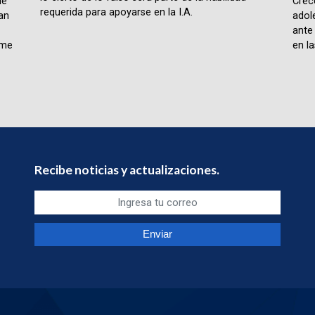
ue
Crece
requerida para apoyarse en la I.A.
lan
adol
ante
rme
en la
Recibe noticias y actualizaciones.