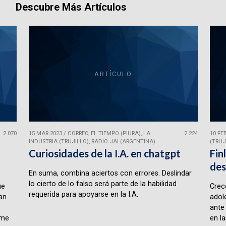
Descubre Más Artículos
ARTÍCULO
2.070
15 MAR 2023
/
CORREO, EL TIEMPO (PIURA), LA
2.224
10 FE
INDUSTRIA (TRUJILLO), RADIO JAI (ARGENTINA)
(TRUJ
Curiosidades de la I.A. en chatgpt
Fin
des
En suma, combina aciertos con errores. Deslindar
lo cierto de lo falso será parte de la habilidad
ue
Crece
requerida para apoyarse en la I.A.
lan
adol
ante
rme
en la