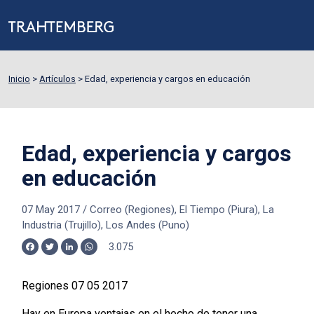
Inicio
>
Artículos
>
Edad, experiencia y cargos en educación
Edad, experiencia y cargos
en educación
07 May 2017
/
Correo (Regiones), El Tiempo (Piura), La
Industria (Trujillo), Los Andes (Puno)
3.075
Facebook
Twitter
LinkedIn
WhatsApp
Regiones 07 05 2017
Hay en Europa ventajas en el hecho de tener una