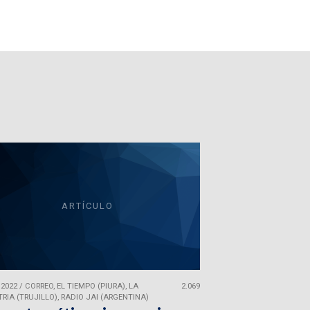
ARTÍCULO
 2022
/
CORREO, EL TIEMPO (PIURA), LA
2.069
RIA (TRUJILLO), RADIO JAI (ARGENTINA)