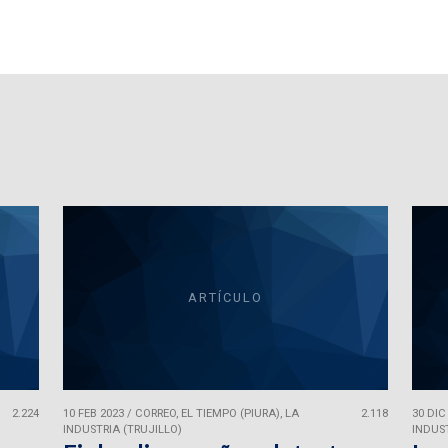
ARTÍCULO
2.224
10 FEB 2023
/
CORREO, EL TIEMPO (PIURA), LA
2.118
30 DIC
INDUSTRIA (TRUJILLO)
INDUST