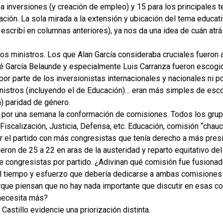
a inversiones (y creación de empleo) y 15 para los principales 
ación. La sola mirada a la extensión y ubicación del tema educat
e escribí en columnas anteriores), ya nos da una idea de cuán atr
s ministros. Los que Alan García consideraba cruciales fueron
sé García Belaunde y especialmente Luis Carranza fueron escog
or parte de los inversionistas internacionales y nacionales ni p
nistros (incluyendo el de Educación)… eran más simples de escoge
a) paridad de género.
ó por una semana la conformación de comisiones. Todos los grup
iscalización, Justicia, Defensa, etc. Educación, comisión “chauch
 el partido con más congresistas que tenía derecho a más pres
ron de 25 a 22 en aras de la austeridad y reparto equitativo de
e congresistas por partido. ¿Adivinan qué comisión fue fusionad
l tiempo y esfuerzo que debería dedicarse a ambas comisiones s
que piensan que no hay nada importante que discutir en esas com
 necesita más?
Castillo evidencie una priorización distinta.