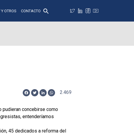
 Y OTROS
CONTACTO
2.469
Facebook
Twitter
LinkedIn
WhatsApp
so pudieran concebirse como
ngresistas, entenderíamos
ión, 45 dedicados a reforma del