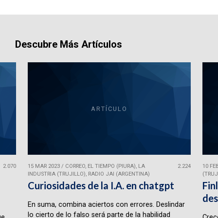
Descubre Más Artículos
ARTÍCULO
2.070
15 MAR 2023
/
CORREO, EL TIEMPO (PIURA), LA
2.224
10 FE
INDUSTRIA (TRUJILLO), RADIO JAI (ARGENTINA)
(TRUJ
Curiosidades de la I.A. en chatgpt
Fin
des
En suma, combina aciertos con errores. Deslindar
lo cierto de lo falso será parte de la habilidad
ue
Crece