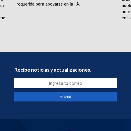
requerida para apoyarse en la I.A.
lan
adol
ante
rme
en la
Recibe noticias y actualizaciones.