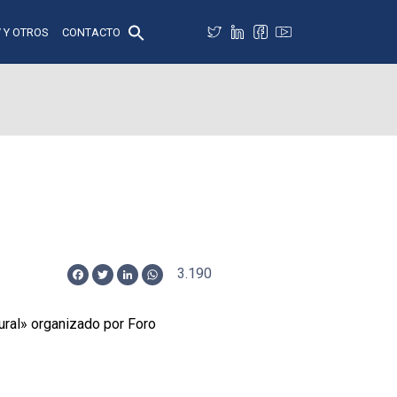
 Y OTROS
CONTACTO
3.190
Facebook
Twitter
LinkedIn
WhatsApp
ural» organizado por Foro