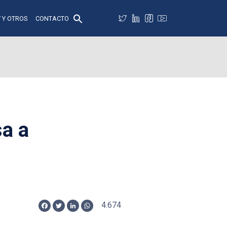
 Y OTROS
CONTACTO
a a
4.674
Facebook
Twitter
LinkedIn
WhatsApp