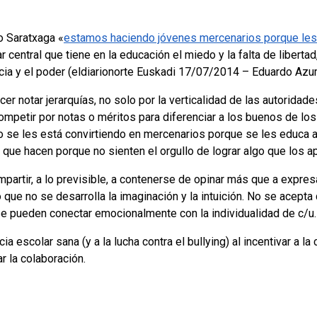
o Saratxaga «
estamos haciendo jóvenes mercenarios porque les
gar central que tiene en la educación el miedo y la falta de libert
a y el poder (eldiarionorte Euskadi 17/07/2014 – Eduardo Azu
er notar jerarquías, no solo por la verticalidad de las autoridad
competir por notas o méritos para diferenciar a los buenos de l
 se les está convirtiendo en mercenarios porque se les educa a
 que hacen porque no sienten el orgullo de lograr algo que los a
partir, a lo previsible, a contenerse de opinar más que a expres
 que no se desarrolla la imaginación y la intuición. No se acept
 se pueden conectar emocionalmente con la individualidad de c/u.
 escolar sana (y a la lucha contra el bullying) al incentivar a l
ar la colaboración.