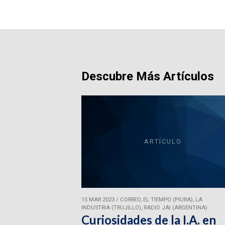
Descubre Más Artículos
ARTÍCULO
15 MAR 2023
/
CORREO, EL TIEMPO (PIURA), LA
INDUSTRIA (TRUJILLO), RADIO JAI (ARGENTINA)
Curiosidades de la I.A. en