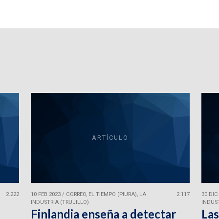
ARTÍCULO
2.222
10 FEB 2023
/
CORREO, EL TIEMPO (PIURA), LA
2.117
30 DIC
INDUSTRIA (TRUJILLO)
INDUST
Finlandia enseña a detectar
Las