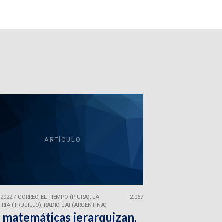
ARTÍCULO
 2022
/
CORREO, EL TIEMPO (PIURA), LA
2.067
RIA (TRUJILLO), RADIO JAI (ARGENTINA)
 matemáticas jerarquizan.