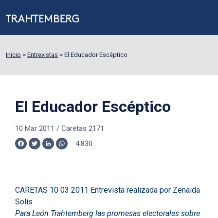
Inicio
>
Entrevistas
>
El Educador Escéptico
El Educador Escéptico
10 Mar 2011
/
Caretas 2171
4.830
Facebook
Twitter
LinkedIn
WhatsApp
CARETAS 10 03 2011 Entrevista realizada por Zenaida
Solís
Para León Trahtemberg las promesas electorales sobre