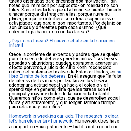
tareas diseñadas para encender esa motivación, -sin
notas que intimiden por supuesto- en realidad no son
tales. Son actividades que el alumno se siente llamado
a hacer porque disfruta con ellas, porque nutre su
placer, porque no interfiere con otras ocupaciones o
actividades que para el son importantes. Por definición
son únicas y diferentes para cada alumno. ¿Qué
colegio logra hacer eso con las tareas?
¿Dejar o no tareas? El nuevo debate en la formación
infantil
Crece la corriente de expertos y padres que se quejan
por el exceso de deberes para los niños.
“Las tareas
pesadas y aburridoras pueden, asimismo, acarrear un
efecto perverso, a juicio de Alfie Konh, reconocido
crítico del sistema educativo de Estados Unidos, en
su
libro El mito de los deberes.
En él, asegura que “la falta
de interés de los niños por las tareas los lleva a
adoptar una actitud negativa hacia el colegio y el
aprendizaje en general; diría que las tareas son el
principal y mayor extintor de la curiosidad infantil.
Queremos niños completos, que se desarrollen social,
física y artísticamente, y que tengan también tiempo
para relajarse y ser niños”.
Homework is wrecking our kids: The research is clear,
let’s ban elementary homework.
Homework does have
an impact on young students — but it’s not a good one.