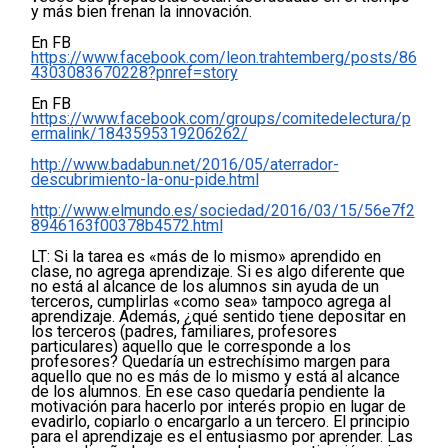
y más bien frenan la innovación.
En FB
https://www.facebook.com/leon.trahtemberg/posts/86
4303083670228?pnref=story
En FB
https://www.facebook.com/groups/comitedelectura/p
ermalink/1843595319206262/
http://www.badabun.net/2016/05/aterrador-
descubrimiento-la-onu-pide.html
http://www.elmundo.es/sociedad/2016/03/15/56e7f2
8946163f00378b4572.html
LT: Si la tarea es «más de lo mismo» aprendido en
clase, no agrega aprendizaje. Si es algo diferente que
no está al alcance de los alumnos sin ayuda de un
terceros, cumplirlas «como sea» tampoco agrega al
aprendizaje. Además, ¿qué sentido tiene depositar en
los terceros (padres, familiares, profesores
particulares) aquello que le corresponde a los
profesores? Quedaría un estrechísimo margen para
aquello que no es más de lo mismo y está al alcance
de los alumnos. En ese caso quedaría pendiente la
motivación para hacerlo por interés propio en lugar de
evadirlo, copiarlo o encargarlo a un tercero. El principio
para el aprendizaje es el entusiasmo por aprender. Las