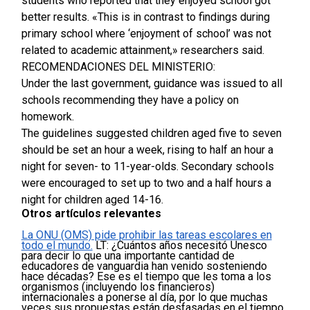
students who reported that they enjoyed school got
better results. «This is in contrast to findings during
primary school where ‘enjoyment of school’ was not
related to academic attainment,» researchers said.
RECOMENDACIONES DEL MINISTERIO:
Under the last government, guidance was issued to all
schools recommending they have a policy on
homework.
The guidelines suggested children aged five to seven
should be set an hour a week, rising to half an hour a
night for seven- to 11-year-olds. Secondary schools
were encouraged to set up to two and a half hours a
night for children aged 14-16.
Otros artículos relevantes
La ONU (OMS) pide prohibir las tareas escolares en
todo el mundo.
LT:
¿Cuántos años necesitó Unesco
para decir lo que una importante cantidad de
educadores de vanguardia han venido sosteniendo
hace décadas? Ese es el tiempo que les toma a los
organismos (incluyendo los financieros)
internacionales a ponerse al día, por lo que muchas
veces sus propuestas están desfasadas en el tiempo