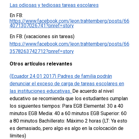
Las odiosas y tediosas tareas escolares
En FB:
https://www.facebook.com/leon.trahtemberg/posts/66
4071307026741?pnref=story
En FB: (vacaciones sin tareas)
https://www.facebook.com/leon.trahtemberg/posts/66
3578263742712?pnref=story
Otros artículos relevantes
(Ecuador 24 01 2017) Padres de familia podrán
denunciar el exceso de carga de tareas escolares en
las instituciones educativas.
De acuerdo al nivel
educativo se recomienda que los estudiantes cumplan
los siguientes tiempos:
Para EGB Elemental: 30 a 40
minutos
EGB Media: 40 a 60 minutos
EGB Superior: 60
a 80 minutos
Bachillerato: Máximo 2 horas
(LT: Ya esto
es demasiado, pero algo es algo en la colocación de
límites)