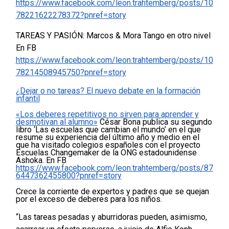
https://www.facebook.com/leon.trahtemberg/posts/10
78221622278372?pnref=story
TAREAS Y PASIÓN: Marcos & Mora Tango en otro nivel
En FB
https://www.facebook.com/leon.trahtemberg/posts/10
78214508945750?pnref=story
¿Dejar o no tareas? El nuevo debate en la formación
infantil
«Los deberes repetitivos no sirven para aprender y
desmotivan al alumno»
César Bona publica su segundo
libro ‘Las escuelas que cambian el mundo’ en el que
resume su experiencia del último año y medio en el
que ha visitado colegios españoles con el proyecto
Escuelas Changemaker de la ONG estadounidense
Ashoka. En FB
https://www.facebook.com/leon.trahtemberg/posts/87
6447362455800?pnref=story
Crece la corriente de expertos y padres que se quejan
por el exceso de deberes para los niños.
“Las tareas pesadas y aburridoras pueden, asimismo,