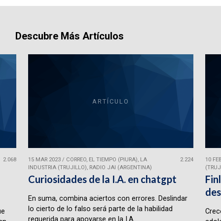
Descubre Más Artículos
ARTÍCULO
2.068
15 MAR 2023
/
CORREO, EL TIEMPO (PIURA), LA
2.224
10 FE
INDUSTRIA (TRUJILLO), RADIO JAI (ARGENTINA)
(TRUJ
Curiosidades de la I.A. en chatgpt
Fin
des
En suma, combina aciertos con errores. Deslindar
lo cierto de lo falso será parte de la habilidad
ue
Crece
requerida para apoyarse en la I.A.