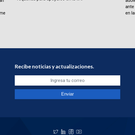
lan
adol
ante
rme
en la
Recibe noticias y actualizaciones.