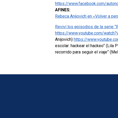
https://www.facebook.com/auto
AFINES:
Rebeca Anijovich en «Volver a pen
Reviví los episodios de la serie “
https://www.youtube.com/watc
Anijovich)
https://www.youtube.
escolar: hackear el hackeo” (Lila P
recorrido para seguir el viaje” (Me