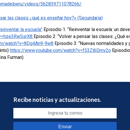
nomadelperu/videos/562839711078266/
sar las clases ¿qué es enseñar hoy?» (Secundaria)
Reinventar la escuela”
Episodio 1: “Reinventar la escuela: un deve
h?v=hze3RwSsrX8
Episodio 2: “Volver a pensar las clases: ¿Qué 
com/watch?v=8Dg4An9-9w8
Episodio 3: “Nuevas normalidades y g
into)
https://www.youtube.com/watch?v=f53Zl6Dmv2o
Episodio 
lina Furman)
Recibe noticias y actualizaciones.