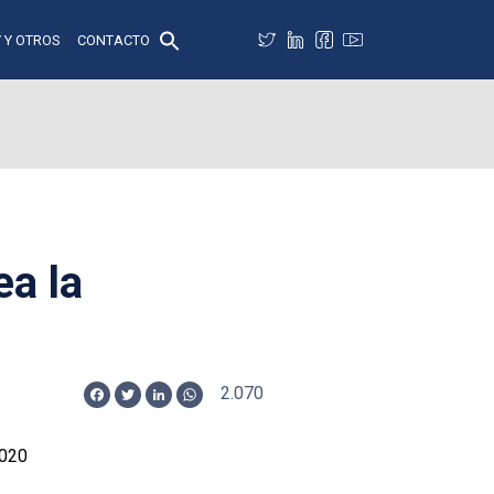
 Y OTROS
CONTACTO
ea la
2.070
Facebook
Twitter
LinkedIn
WhatsApp
2020