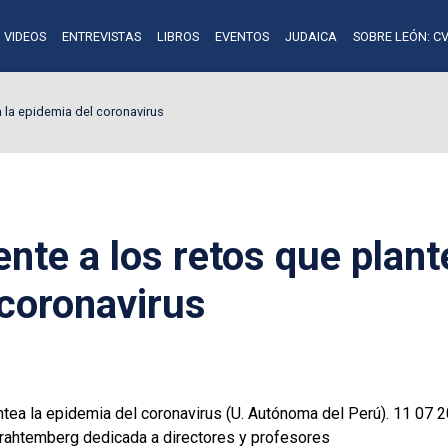
VIDEOS
ENTREVISTAS
LIBROS
EVENTOS
JUDAICA
SOBRE LEÓN: CV
a la epidemia del coronavirus
ente a los retos que plant
 coronavirus
antea la epidemia del coronavirus (U. Autónoma del Perú). 11 07 
Trahtemberg dedicada a directores y profesores