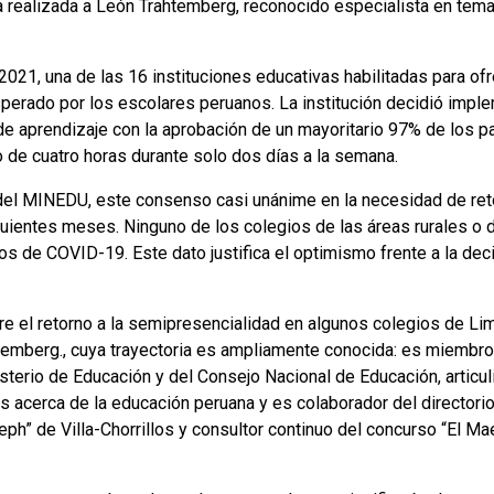
sta realizada a León Trahtemberg, reconocido especialista en tem
2021, una de las 16 instituciones educativas habilitadas para o
perado por los escolares peruanos. La institución decidió imp
 aprendizaje con la aprobación de un mayoritario 97% de los p
 de cuatro horas durante solo dos días a la semana.
del MINEDU, este consenso casi unánime en la necesidad de reto
guientes meses. Ninguno de los colegios de las áreas rurales o d
os de COVID-19. Este dato justifica el optimismo frente a la dec
re el retorno a la semipresencialidad en algunos colegios de Li
htemberg., cuya trayectoria es ampliamente conocida: es miembr
sterio de Educación y del Consejo Nacional de Educación, articul
os acerca de la educación peruana y es colaborador del directori
eph” de Villa-Chorrillos y consultor continuo del concurso “El Ma