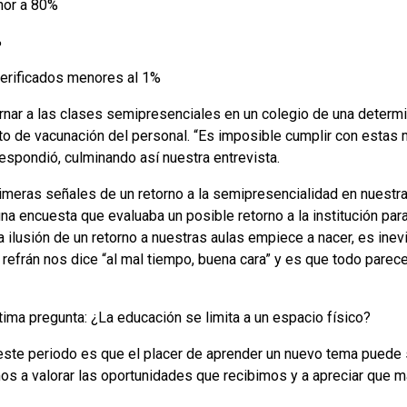
nor a 80%
%
verificados menores al 1%
ornar a las clases semipresenciales en un colegio de una determ
isito de vacunación del personal. “Es imposible cumplir con esta
spondió, culminando así nuestra entrevista.
eras señales de un retorno a la semipresencialidad en nuestra p
na encuesta que evaluaba un posible retorno a la institución para
a ilusión de un retorno a nuestras aulas empiece a nacer, es inev
refrán nos dice “al mal tiempo, buena cara” y es que todo parece
ima pregunta: ¿La educación se limita a un espacio físico?
ste periodo es que el placer de aprender un nuevo tema puede 
s a valorar las oportunidades que recibimos y a apreciar que ma