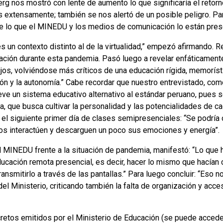
erg nos mostró con lente de aumento lo que significaría el retor
s extensamente; también se nos alertó de un posible peligro. Pa
e lo que el MINEDU y los medios de comunicación lo están pres
s un contexto distinto al de la virtualidad,” empezó afirmando. Re
cación durante esta pandemia. Pasó luego a revelar enfáticament
ijos, volviéndose más críticos de una educación rígida, memoríst
ión y la autonomía.” Cabe recordar que nuestro entrevistado, como
eve un sistema educativo alternativo al estándar peruano, pues s
, que busca cultivar la personalidad y las potencialidades de c
el siguiente primer día de clases semipresenciales: “Se podría 
icos interactúen y descarguen un poco sus emociones y energía”.
MINEDU frente a la situación de pandemia, manifestó: “Lo que h
ducación remota presencial, es decir, hacer lo mismo que hacían
ansmitirlo a través de las pantallas.” Para luego concluir: “Eso n
del Ministerio, criticando también la falta de organización y acce
retos emitidos por el Ministerio de Educación (se puede accede