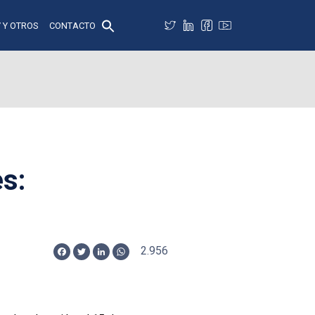
 Y OTROS
CONTACTO
es:
2.956
Facebook
Twitter
LinkedIn
WhatsApp