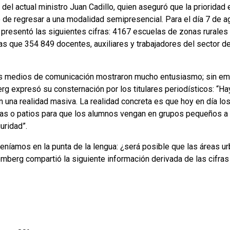
el actual ministro Juan Cadillo, quien aseguró que la prioridad e
e regresar a una modalidad semipresencial. Para el día 7 de ag
 presentó las siguientes cifras: 4167 escuelas de zonas rurales 
s que 354 849 docentes, auxiliares y trabajadores del sector de
os medios de comunicación mostraron mucho entusiasmo; sin emb
g expresó su consternación por los titulares periodísticos: “H
una realidad masiva. La realidad concreta es que hoy en día los
vas o patios para que los alumnos vengan en grupos pequeños a 
uridad”.
teníamos en la punta de la lengua: ¿será posible que las áreas u
emberg compartió la siguiente información derivada de las cifras 