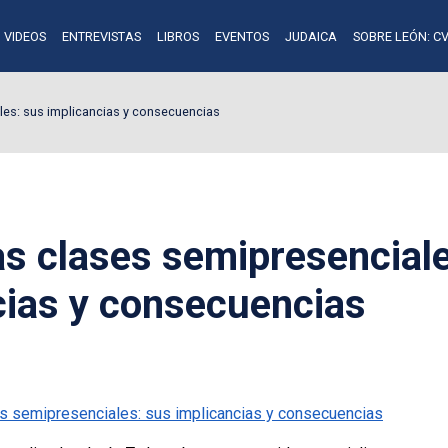
VIDEOS
ENTREVISTAS
LIBROS
EVENTOS
JUDAICA
SOBRE LEÓN: CV
ales: sus implicancias y consecuencias
las clases semipresencial
cias y consecuencias
ases semipresenciales: sus implicancias y consecuencias