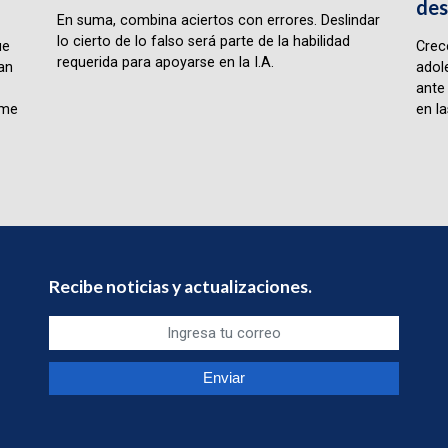
des
En suma, combina aciertos con errores. Deslindar
lo cierto de lo falso será parte de la habilidad
ue
Crece
requerida para apoyarse en la I.A.
lan
adol
ante
rme
en la
Recibe noticias y actualizaciones.