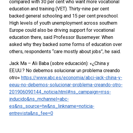
compared with 30 per cent who want more vocational
education and training (VET). Thirty-nine per cent
backed general schooling and 15 per cent preschool.
High levels of youth unemployment across southern
Europe could also be driving support for vocational
education there, said Professor Busemeyer. When
asked why they backed some forms of education over
others, respondents “care mostly about jobs”, he said.
Jack Ma – Ali Baba (sobre educación): «¿China y
EE.UU.? No debemos solucionar un problema creando
otro»
https://www.abc.es/economia/abci-jack-china-y-
eeuu-no-debemos-solucionar-problema-creando-otro-
201906090144_noticia.html#ns_campaign=rrss-
inducido&ns_mchannel=abc-
es&ns_source=tw&ns_linkname=noticia-
entrevista&ns_fee=0