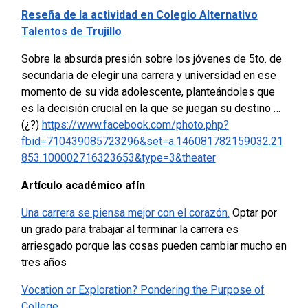
Reseña de la actividad en Colegio Alternativo
Talentos de Trujillo
Sobre la absurda presión sobre los jóvenes de 5to. de
secundaria de elegir una carrera y universidad en ese
momento de su vida adolescente, planteándoles que
es la decisión crucial en la que se juegan su destino …
(¿?)
https://www.facebook.com/photo.php?
fbid=710439085723296&set=a.146081782159032.21
853.100002716323653&type=3&theater
Artículo académico afín
Una carrera se piensa mejor con el corazón.
Optar por
un grado para trabajar al terminar la carrera es
arriesgado porque las cosas pueden cambiar mucho en
tres años
Vocation or Exploration? Pondering the Purpose of
College