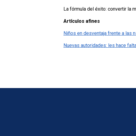
La fórmula del éxito: convertir la
Artículos afines
Niños en desventaja frente a las n
Nuevas autoridades: les hace falt