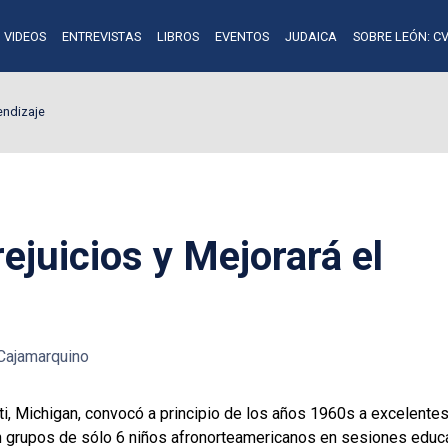
VIDEOS
ENTREVISTAS
LIBROS
EVENTOS
JUDAICA
SOBRE LEÓN: CV
endizaje
rejuicios y Mejorará el
Cajamarquino
lanti, Michigan, convocó a principio de los años 1960s a excelent
n grupos de sólo 6 niños afronorteamericanos en sesiones educ