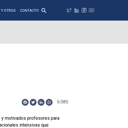
 Y OTROS
CONTACTO
6.085
Facebook
Twitter
LinkedIn
WhatsApp
es y motivados profesores para
acionales intensivas que