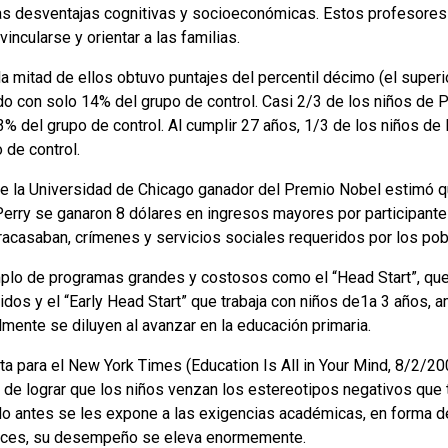
 desventajas cognitivas y socioeconómicas. Estos profesores 
ncularse y orientar a las familias.
 la mitad de ellos obtuvo puntajes del percentil décimo (el superi
o con solo 14% del grupo de control. Casi 2/3 de los niños de P
 del grupo de control. Al cumplir 27 años, 1/3 de los niños de 
 de control.
la Universidad de Chicago ganador del Premio Nobel estimó qu
Perry se ganaron 8 dólares en ingresos mayores por participante
fracasaban, crímenes y servicios sociales requeridos por los pob
mplo de programas grandes y costosos como el “Head Start”, que
idos y el “Early Head Start” que trabaja con niños de1a 3 años
mente se diluyen al avanzar en la educación primaria.
nota para el New York Times (Education Is All in Your Mind, 8/2/20
 de lograr que los niños venzan los estereotipos negativos que
o antes se les expone a las exigencias académicas, en forma de
aces, su desempeño se eleva enormemente.