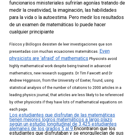
funcionarios ministeriales sufrirían agonías tratando de
medir la creatividad, la imaginación, las habilidades
para la vida o la autoestima.
Pero medir los resultados
de un examen de matemáticas lo puede hacer
cualquier principiante
Físicos y Biólogos desisten de leer investigaciones que son
Even
presentadas con muchas ecuaciones matemáticas.
physicists are ‘afraid’ of mathematics
Physicists avoid
highly mathematical work despite being trained in advanced
mathematics, new research suggests.
Dr Tim Fawcett and Dr
Andrew Higginson, from the University of Exeter, found, using
statistical analysis of the number of citations to 2000 articles in a
leading physics journal, that articles are less likely to be referenced
by other physicists if they have lots of mathematical equations on
each page.
Los estudiantes que disfrutan de las matemáticas
tienen mejores logros matemáticos a largo plazo
según un estudio longitudinal de 3.425 estudiantes
alemanes de los grados 5 al 9.
Encontraron que los
estudiantes que disfrutaban y se enorgullecían de sus