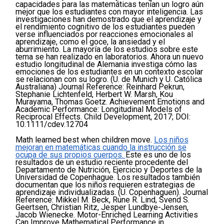
capacidades para las matemáticas tenían un logro aún
mejor que los estudiantes con mayor inteligencia.
Las
investigaciones han demostrado que el aprendizaje y
el rendimiento cognitivo de los estudiantes pueden
verse influenciados por reacciones emocionales al
aprendizaje, como el goce, la ansiedad y el
aburrimiento. La mayoría de los estudios sobre este
tema se han realizado en laboratorios. Ahora un nuevo
estudio longitudinal de Alemania investiga cómo las
emociones de los estudiantes en un contexto escolar
se relacionan con su logro.
(U. de Munich y U. Católica
Australiana)
Journal Reference: Reinhard Pekrun,
Stephanie Lichtenfeld, Herbert W. Marsh, Kou
Murayama, Thomas Goetz. Achievement Emotions and
Academic Performance: Longitudinal Models of
Reciprocal Effects. Child Development, 2017; DOI:
10.1111/cdev.12704
Math learned best when children move.
Los niños
mejoran en matemáticas cuando la instrucción se
ocupa de sus propios cuerpos.
Este es uno de los
resultados de un estudio reciente procedente del
Departamento de Nutrición, Ejercicio y Deportes de la
Universidad de Copenhague. Los resultados también
documentan que los niños requieren estrategias de
aprendizaje individualizadas. (U. Copenhaguen).
Journal
Reference: Mikkel M. Beck, Rune R. Lind, Svend S.
Geertsen, Christian Ritz, Jesper Lundbye-Jensen,
Jacob Wienecke. Motor-Enriched Learning Activities
Can Improve Mathematical Performance in