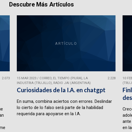
Descubre Más Artículos
ARTÍCULO
2.073
15 MAR 2023
/
CORREO, EL TIEMPO (PIURA), LA
2.228
10 FE
INDUSTRIA (TRUJILLO), RADIO JAI (ARGENTINA)
(TRUJ
Curiosidades de la I.A. en chatgpt
Fin
des
En suma, combina aciertos con errores. Deslindar
lo cierto de lo falso será parte de la habilidad
ue
Crece
requerida para apoyarse en la I.A.
lan
adol
ante
rme
en la