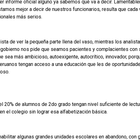
leer informe oficial alguno ya sabemos qué va a decir. Lamentabl
tamos mejor a decir de nuestros funcionarios, resulta que cada
ionales más serios.
lista de ver la pequeña parte llena del vaso, mientras los analis
l gobierno nos pide que seamos pacientes y complacientes con 
que sea más ambicioso, autoexigente, autocrítico, innovador, por
eruanos tengan acceso a una educación que les de oportunidade
roso.
l 20% de alumnos de 2do grado tengan nivel suficiente de lectura
 el colegio sin lograr esa alfabetización básica.
ehabilitar algunas grandes unidades escolares en abandono, con g