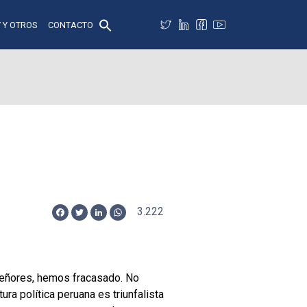
 Y OTROS
CONTACTO
3.222
Facebook
Twitter
LinkedIn
WhatsApp
“señores, hemos fracasado. No
ra política peruana es triunfalista