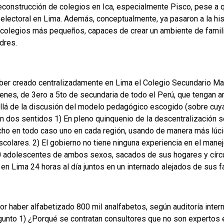
 reconstrucción de colegios en Ica, especialmente Pisco, pese a 
lectoral en Lima. Además, conceptualmente, ya pasaron a la his
 colegios más pequeños, capaces de crear un ambiente de famili
dres.
aber creado centralizadamente en Lima el Colegio Secundario Ma
venes, de 3ero a 5to de secundaria de todo el Perú, que tengan
llá de la discusión del modelo pedagógico escogido (sobre cuya
n dos sentidos 1) En pleno quinquenio de la descentralización 
cho en todo caso uno en cada región, usando de manera más lúci
scolares. 2) El gobierno no tiene ninguna experiencia en el mane
00 adolescentes de ambos sexos, sacados de sus hogares y círc
 en Lima 24 horas al día juntos en un internado alejados de sus f
r haber alfabetizado 800 mil analfabetos, según auditoría inter
gunto 1) ¿Porqué se contratan consultores que no son expertos 