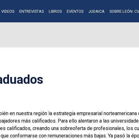
VIDEOS
ENTREVISTAS
LIBROS
EVENTOS
JUDAICA
SOBRE LEÓN: CV
raduados
én en nuestra región la estrategia empresarial norteamericana d
ajadores más calificados. Para ello alentaron a las universidade
les calificados, creando una sobreoferta de profesionales, los 
 que conformarse con remuneraciones más bajas. Ya pasó la épo