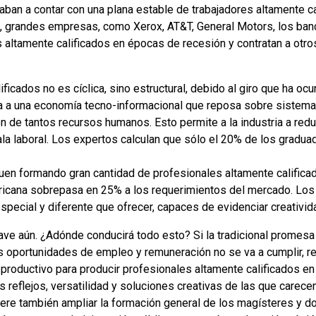
aban a contar con una plana estable de trabajadores altamente ca
, grandes empresas, como Xerox, AT&T, General Motors, los banco
s altamente calificados en épocas de recesión y contratan a ot
ificados no es cíclica, sino estructural, debido al giro que ha o
a a una economía tecno-informacional que reposa sobre sistem
n de tantos recursos humanos. Esto permite a la industria a red
ala laboral. Los expertos calculan que sólo el 20% de los gradu
uen formando gran cantidad de profesionales altamente calificado
mericana sobrepasa en 25% a los requerimientos del mercado. Lo
special y diferente que ofrecer, capaces de evidenciar creativid
rave aún. ¿Adónde conducirá todo esto? Si la tradicional prome
s oportunidades de empleo y remuneración no se va a cumplir, res
productivo para producir profesionales altamente calificados e
reflejos, versatilidad y soluciones creativas de las que carecen
iere también ampliar la formación general de los magísteres y 