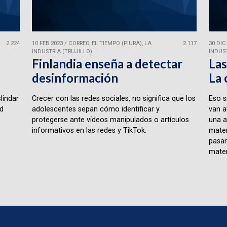
2.224
10 FEB 2023
/
CORREO, EL TIEMPO (PIURA), LA
2.117
30 DIC
INDUSTRIA (TRUJILLO)
INDUST
Finlandia enseña a detectar
Las
desinformación
La 
lindar
Crecer con las redes sociales, no significa que los
Eso s
ad
adolescentes sepan cómo identificar y
van a
protegerse ante vídeos manipulados o artículos
una a
informativos en las redes y TikTok.
matem
pasan
matem