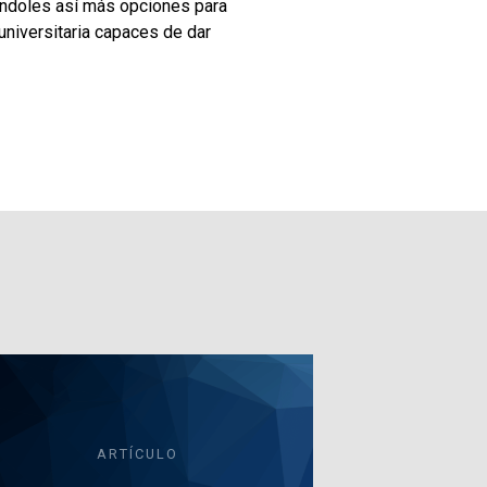
éndoles así más opciones para
universitaria capaces de dar
ARTÍCULO