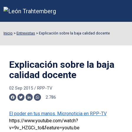
Inicio
>
Entrevistas
>
Explicación sobre la baja calidad docente
Explicación sobre la baja
calidad docente
02 Sep 2015
/
RPP-TV
2.786
Facebook
Twitter
LinkedIn
WhatsApp
El poder en tus manos. Micronoticia en RPP-TV
https://www.youtube.com/watch?
v=9v_HZGCi_to&feature=youtu.be