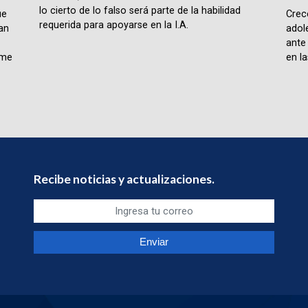
lo cierto de lo falso será parte de la habilidad
ue
Crece
requerida para apoyarse en la I.A.
lan
adol
ante
rme
en la
Recibe noticias y actualizaciones.