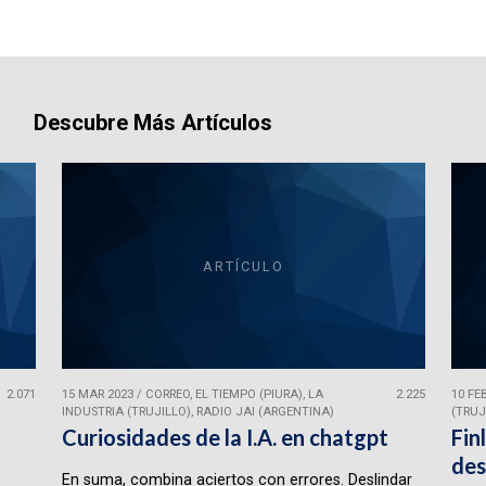
Descubre Más Artículos
ARTÍCULO
2.071
15 MAR 2023
/
CORREO, EL TIEMPO (PIURA), LA
2.225
10 FE
INDUSTRIA (TRUJILLO), RADIO JAI (ARGENTINA)
(TRUJ
Curiosidades de la I.A. en chatgpt
Fin
des
En suma, combina aciertos con errores. Deslindar