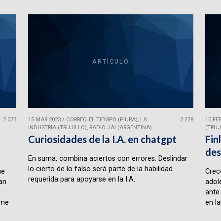
ARTÍCULO
2.073
15 MAR 2023
/
CORREO, EL TIEMPO (PIURA), LA
2.228
10 FE
INDUSTRIA (TRUJILLO), RADIO JAI (ARGENTINA)
(TRUJ
Curiosidades de la I.A. en chatgpt
Fin
des
En suma, combina aciertos con errores. Deslindar
lo cierto de lo falso será parte de la habilidad
ue
Crece
requerida para apoyarse en la I.A.
lan
adol
ante
rme
en la