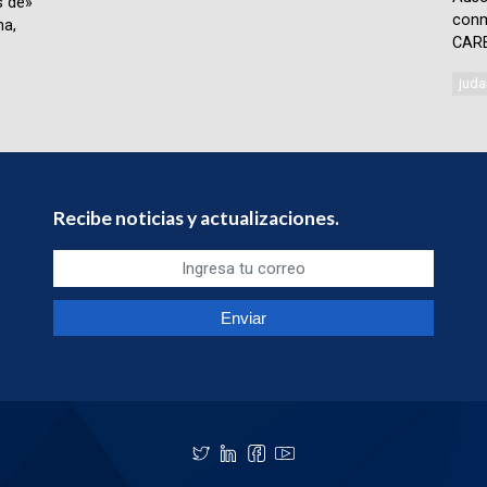
s de»
conm
ma,
CARE
juda
Recibe noticias y actualizaciones.