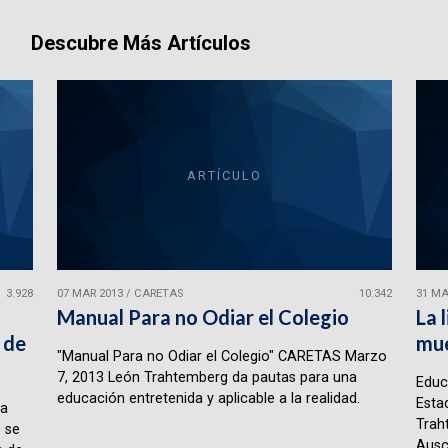
Descubre Más Artículos
ARTÍCULO
3.928
07 MAR 2013
/
CARETAS
10.342
31 MA
Manual Para no Odiar el Colegio
La 
 de
mue
"Manual Para no Odiar el Colegio" CARETAS Marzo
7, 2013 León Trahtemberg da pautas para una
Educ
educación entretenida y aplicable a la realidad.
Estad
la
Trah
 se
Ausc