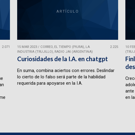
ARTÍCULO
2.071
15 MAR 2023
/
CORREO, EL TIEMPO (PIURA), LA
2.225
10 FE
INDUSTRIA (TRUJILLO), RADIO JAI (ARGENTINA)
(TRUJ
Curiosidades de la I.A. en chatgpt
Fin
des
En suma, combina aciertos con errores. Deslindar
lo cierto de lo falso será parte de la habilidad
ue
Crece
requerida para apoyarse en la I.A.
lan
adol
ante
rme
en la