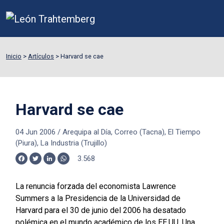
Inicio
>
Artículos
>
Harvard se cae
Harvard se cae
04 Jun 2006
/
Arequipa al Día, Correo (Tacna), El Tiempo
(Piura), La Industria (Trujillo)
3.568
Facebook
Twitter
LinkedIn
WhatsApp
La renuncia forzada del economista Lawrence
Summers a la Presidencia de la Universidad de
Harvard para el 30 de junio del 2006 ha desatado
polémica en el mundo académico de los EE.UU. Una