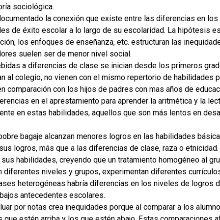
ría sociológica.
ocumentado la conexión que existe entre las diferencias en los
les de éxito escolar a lo largo de su escolaridad. La hipótesis 
ción, los enfoques de enseñanza, etc. estructuran las inequidad
ores suelen ser de menor nivel social.
ebidas a diferencias de clase se inician desde los primeros gra
 al colegio, no vienen con el mismo repertorio de habilidades pr
l, en comparación con los hijos de padres con mas años de educac
erencias en el aprestamiento para aprender la aritmética y la lect
mente en estas habilidades, aquellos que son más lentos en des
obre bagaje alcanzan menores logros en las habilidades básic
sus logros, más que a las diferencias de clase, raza o etnicidad
sus habilidades, creyendo que un tratamiento homogéneo al grup
diferentes niveles y grupos, experimentan diferentes currículos 
lases heterogéneas habría diferencias en los niveles de logros 
 bajos antecedentes escolares.
aluar por notas crea inequidades porque al comparar a los alum
s que estén arriba y los que estén abajo. Estas comparaciones af