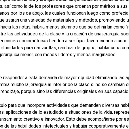
s, así como la de los profesores que ordenan por méritos a su
menos por los de abajo, las cuales funcionan luego como profecía
que usaran una variedad de materiales y métodos, promoviendo u
hacia las notas, habría menos alumnos que se definirían como “
tre las actividades de la clase y la creación de una jerarquía soc
ecciones sociométricas tienden a ser fijas, favoreciendo a unos
tunidades para dar vueltas, cambiar de grupos, hablar unos con 
 jerárquica menor, con menos líderes y menos marginados.
 responder a esta demanda de mayor equidad eliminando las ag
mbia mucho la jerarquía al interior de la clase si no se cambia
aprendizaje, porque sino las diferencias originales en sus capa
culo para que incorpore actividades que demanden diversas habi
s, aplicaciones de lo estudiado a situaciones de la vida, repres
ensamiento creativo e innovador. Esto debe acompañarse por e
 de las habilidades intelectuales y trabajar cooperativamente 