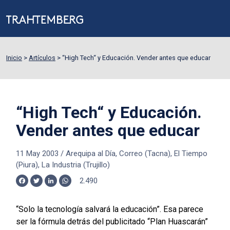
Inicio
>
Artículos
>
“High Tech“ y Educación. Vender antes que educar
“High Tech“ y Educación.
Vender antes que educar
11 May 2003
/
Arequipa al Día, Correo (Tacna), El Tiempo
(Piura), La Industria (Trujillo)
2.490
Facebook
Twitter
LinkedIn
WhatsApp
“Solo la tecnología salvará la educación”. Esa parece
ser la fórmula detrás del publicitado “Plan Huascarán”