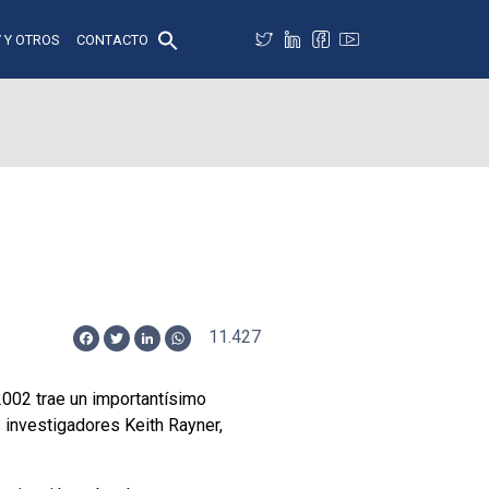
 Y OTROS
CONTACTO
11.427
Facebook
Twitter
LinkedIn
WhatsApp
2002 trae un importantísimo
s investigadores Keith Rayner,