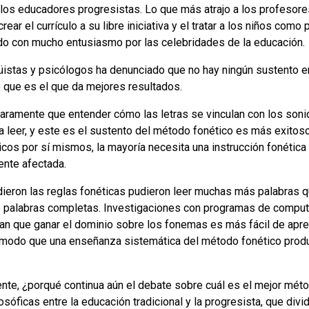
a los educadores progresistas. Lo que más atrajo a los profesor
ear el currículo a su libre iniciativa y el tratar a los niños como 
o con mucho entusiasmo por las celebridades de la educación.
istas y psicólogos ha denunciado que no hay ningún sustento en l
co que es el que da mejores resultados.
aramente que entender cómo las letras se vinculan con los son
 a leer, y este es el sustento del método fonético es más exitoso
ticos por sí mismos, la mayoría necesita una instrucción fonética 
ente afectada.
dieron las reglas fonéticas pudieron leer muchas más palabras 
e palabras completas. Investigaciones con programas de comput
an que ganar el dominio sobre los fonemas es más fácil de apre
 modo que una enseñanza sistemática del método fonético prod
dente, ¿porqué continua aún el debate sobre cuál es el mejor mét
osóficas entre la educación tradicional y la progresista, que di