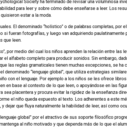
ychological Society ha terminado de revisar una voluminosa inv
abilidad para leer y sobre cómo debe enseñarse a leer. Los res
quisieron estar a la moda.
uales. El denominado “holístico” o de palabras completas, por el
 si fueran fotografías, y luego van adquiriendo paulatinamente
s que leen.
”, por medio del cual los niños aprenden la relación entre las l
ar el alfabeto completo para producir sonidos. Sin embargo, dad
y que las reglas gramaticales tienen muchas excepciones, se h
l denominado “lenguaje global”, que utiliza estrategias similare
iño con el lenguaje. Por ejemplo a los niños se les ofrece libros
cen en base al contexto de lo que leen, o apoyándose en las figu
a sea placentera y procura evitar la rigidez de la enseñanza dire
forme el niño queda expuesto al texto. Los adherentes a este 
, y dejar que fluya naturalmente la habilidad de leer, así como ocu
enguaje global” por el atractivo de sus soporte filosófico progr
e mantenga al niño motivado y que dependa más de lo que el alum