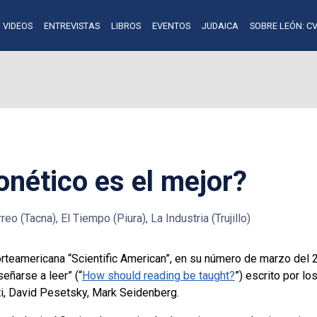
VIDEOS
ENTREVISTAS
LIBROS
EVENTOS
JUDAICA
SOBRE LEÓN: CV
nético es el mejor?
reo (Tacna), El Tiempo (Piura), La Industria (Trujillo)
norteamericana “Scientific American”, en su número de marzo del 
eñarse a leer” (“
How should reading be taught?
”) escrito por lo
ti, David Pesetsky, Mark Seidenberg.