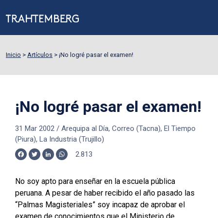
Inicio
>
Artículos
>
¡No logré pasar el examen!
¡No logré pasar el examen!
31 Mar 2002
/
Arequipa al Día, Correo (Tacna), El Tiempo
(Piura), La Industria (Trujillo)
2.813
Facebook
Twitter
LinkedIn
WhatsApp
No soy apto para enseñar en la escuela pública
peruana. A pesar de haber recibido el año pasado las
“Palmas Magisteriales” soy incapaz de aprobar el
examen de conocimientos que el Ministerio de