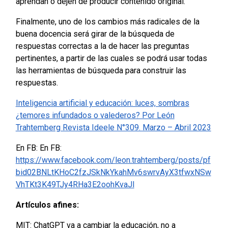
aprendan o dejen de producir contenido original.
Finalmente, uno de los cambios más radicales de la
buena docencia será girar de la búsqueda de
respuestas correctas a la de hacer las preguntas
pertinentes, a partir de las cuales se podrá usar todas
las herramientas de búsqueda para construir las
respuestas.
Inteligencia artificial y educación: luces, sombras
¿temores infundados o valederos? Por León
Trahtemberg Revista Ideele N°309. Marzo – Abril 2023
En FB: En FB:
https://www.facebook.com/leon.trahtemberg/posts/pf
bid02BNLtKHoC2fzJSkNkYkahMv6swrvAyX3tfwxNSw
VhTKt3K49TJy4RHa3E2oohKvaJl
Artículos afines:
MIT: ChatGPT va a cambiar la educación, no a