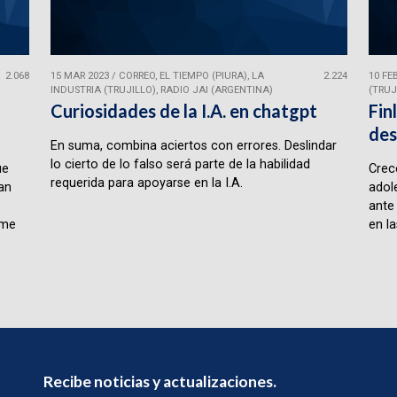
2.068
15 MAR 2023
/
CORREO, EL TIEMPO (PIURA), LA
2.224
10 FE
INDUSTRIA (TRUJILLO), RADIO JAI (ARGENTINA)
(TRUJ
Curiosidades de la I.A. en chatgpt
Fin
des
En suma, combina aciertos con errores. Deslindar
lo cierto de lo falso será parte de la habilidad
ue
Crece
requerida para apoyarse en la I.A.
lan
adol
ante
rme
en la
Recibe noticias y actualizaciones.