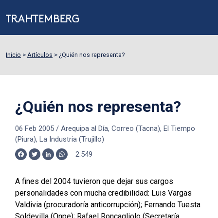
Inicio
>
Artículos
>
¿Quién nos representa?
¿Quién nos representa?
06 Feb 2005
/
Arequipa al Día, Correo (Tacna), El Tiempo
(Piura), La Industria (Trujillo)
2.549
Facebook
Twitter
LinkedIn
WhatsApp
A fines del 2004 tuvieron que dejar sus cargos
personalidades con mucha credibilidad: Luis Vargas
Valdivia (procuradoría anticorrupción); Fernando Tuesta
Soldevilla (Onpe); Rafael Roncagliolo (Secretaría