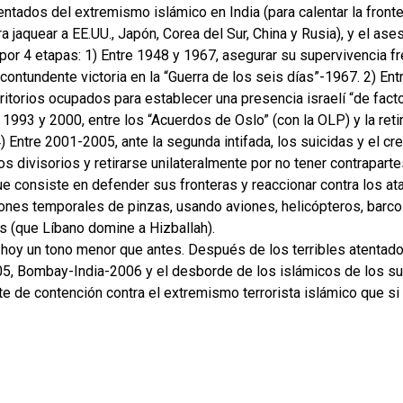
entados del extremismo islámico en India (para calentar la fronte
a jaquear a EE.UU., Japón, Corea del Sur, China y Rusia), y el ase
por 4 etapas: 1) Entre 1948 y 1967, asegurar su supervivencia f
contundente victoria en la “Guerra de los seis días”-1967. 2) Ent
ritorios ocupados para establecer una presencia israelí “de fact
 1993 y 2000, entre los “Acuerdos de Oslo” (con la OLP) y la retir
 4) Entre 2001-2005, ante la segunda intifada, los suicidas y el 
os divisorios y retirarse unilateralmente por no tener contrapart
que consiste en defender sus fronteras y reaccionar contra los 
ones temporales de pinzas, usando aviones, helicópteros, barco
s (que Líbano domine a Hizballah).
ne hoy un tono menor que antes. Después de los terribles atenta
, Bombay-India-2006 y el desborde de los islámicos de los su
te de contención contra el extremismo terrorista islámico que si