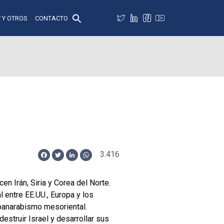
 Y OTROS
CONTACTO
3.416
Facebook
Twitter
LinkedIn
WhatsApp
en Irán, Siria y Corea del Norte.
 entre EE.UU., Europa y los
 panarabismo mesoriental.
estruir Israel y desarrollar sus