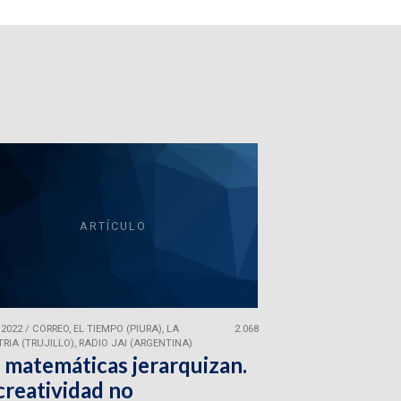
ARTÍCULO
 2022
/
CORREO, EL TIEMPO (PIURA), LA
2.068
RIA (TRUJILLO), RADIO JAI (ARGENTINA)
 matemáticas jerarquizan.
creatividad no