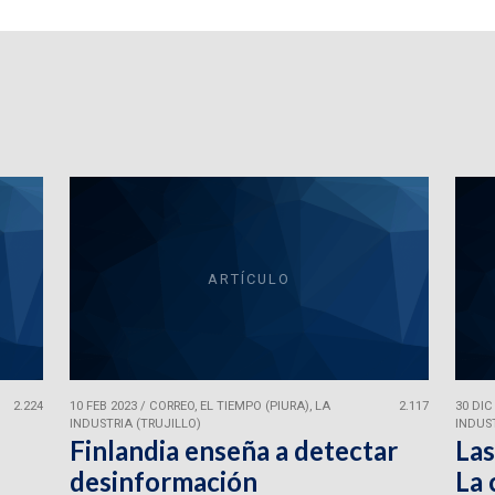
ARTÍCULO
2.224
10 FEB 2023
/
CORREO, EL TIEMPO (PIURA), LA
2.117
30 DIC
INDUSTRIA (TRUJILLO)
INDUST
Finlandia enseña a detectar
Las
desinformación
La 