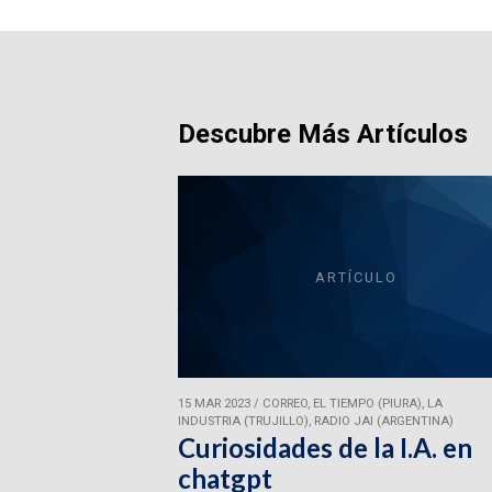
Descubre Más Artículos
ARTÍCULO
15 MAR 2023
/
CORREO, EL TIEMPO (PIURA), LA
INDUSTRIA (TRUJILLO), RADIO JAI (ARGENTINA)
Curiosidades de la I.A. en
chatgpt