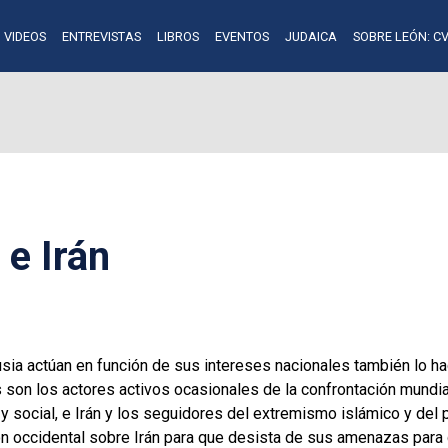
VIDEOS
ENTREVISTAS
LIBROS
EVENTOS
JUDAICA
SOBRE LEÓN: CV
 e Irán
usia actúan en función de sus intereses nacionales también lo hac
 son los actores activos ocasionales de la confrontación mundial
y social, e Irán y los seguidores del extremismo islámico y del
n occidental sobre Irán para que desista de sus amenazas para d