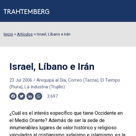
Inicio
>
Artículos
>
Israel, Líbano e Irán
Israel, Líbano e Irán
23 Jul 2006
/
Arequipa al Día, Correo (Tacna), El Tiempo
(Piura), La Industria (Trujillo)
3.697
Facebook
Twitter
LinkedIn
WhatsApp
¿Cuál es el interés específico que tiene Occidente en
el Medio Oriente? Además de ser la sede de
innumerables lugares de valor histórico y religioso
vinculados al cristianismo, judaísmo e islamismo, es la